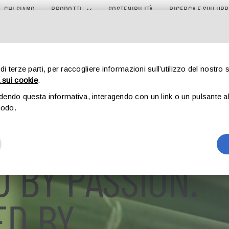
CHI SIAMO
PRODOTTI
SOSTENIBILITÀ
RICERCA E SVILUP
 di terze parti, per raccogliere informazioni sull’utilizzo del nostro 
 sui cookie
.
udendo questa informativa, interagendo con un link o un pulsante al 
modo.
 BY PASSION.
ED BY