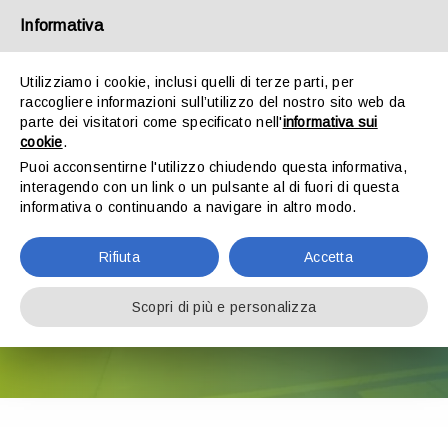
Skip
Informativa
to
Toggle
content
Utilizziamo i cookie, inclusi quelli di terze parti, per
Navigation
raccogliere informazioni sull’utilizzo del nostro sito web da
über uns
parte dei visitatori come specificato nell'
informativa sui
cookie
.
Puoi acconsentirne l'utilizzo chiudendo questa informativa,
Produkte
interagendo con un link o un pulsante al di fuori di questa
FORSCHUNG UND
informativa o continuando a navigare in altro modo.
Nachhaltigkeit
ENTWICKLUNG
Rifiuta
Accetta
Forschung und Entwicklung
Scopri di più e personalizza
Nachrichten & Veranstaltungen
IMPRESSUM